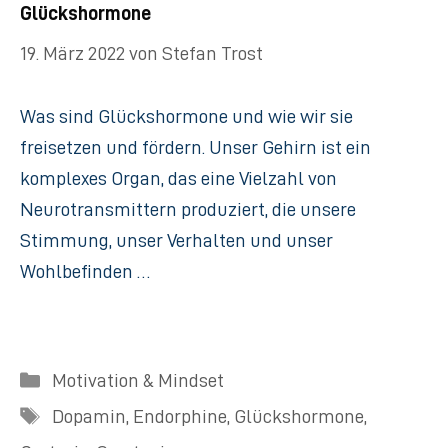
Glückshormone
19. März 2022
von
Stefan Trost
Was sind Glückshormone und wie wir sie
freisetzen und fördern.​ Unser Gehirn ist ein
komplexes Organ, das eine Vielzahl von
Neurotransmittern produziert, die unsere
Stimmung, unser Verhalten und unser
Wohlbefinden …
Kategorien
Motivation & Mindset
Schlagwörter
Dopamin
,
Endorphine
,
Glückshormone
,