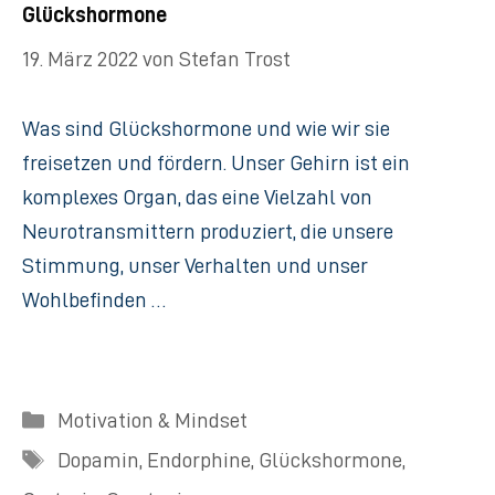
Glückshormone
19. März 2022
von
Stefan Trost
Was sind Glückshormone und wie wir sie
freisetzen und fördern.​ Unser Gehirn ist ein
komplexes Organ, das eine Vielzahl von
Neurotransmittern produziert, die unsere
Stimmung, unser Verhalten und unser
Wohlbefinden …
Kategorien
Motivation & Mindset
Schlagwörter
Dopamin
,
Endorphine
,
Glückshormone
,