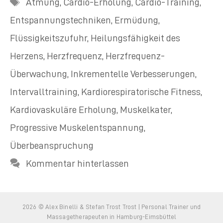
Schlagwörter
Atmung
,
Cardio-Erholung
,
Cardio-Training
,
Entspannungstechniken
,
Ermüdung
,
Flüssigkeitszufuhr
,
Heilungsfähigkeit des
Herzens
,
Herzfrequenz
,
Herzfrequenz-
Überwachung
,
Inkrementelle Verbesserungen
,
Intervalltraining
,
Kardiorespiratorische Fitness
,
Kardiovaskuläre Erholung
,
Muskelkater
,
Progressive Muskelentspannung
,
Überbeanspruchung
Kommentar hinterlassen
2026 © Alex Binelli & Stefan Trost Trost | Personal Trainer und
Massagetherapeuten in Hamburg-Eimsbüttel